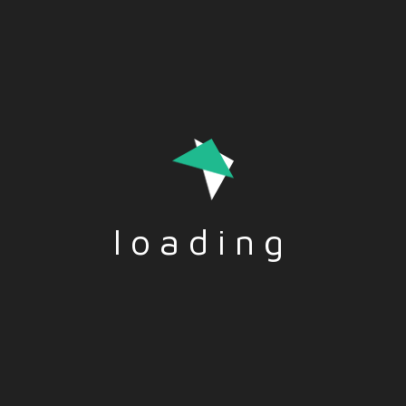
The cover letter – EN
TITLE: The cover letter DESCRIPTION: is mistakenly
considered an accessory to the CV, but in reality it
tells a lot about us as a person. And for this reason
it…
Read More
loading
La lettera di presentazione – IT
TITOLO: La lettera di presentazione DESCRIZIONE:
E’ erroneamente considerata un accessorio del cv,
ma in realtà racconta molto di noi come persona. E
per questo dovrebbe essere sempre più utilizzata
Read More