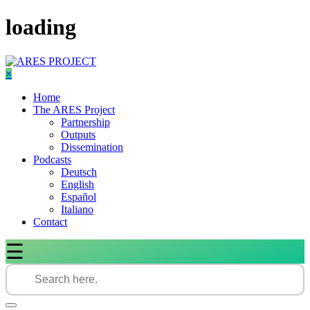
Skip
loading
to
content
×
Home
The ARES Project
Partnership
Outputs
Dissemination
Podcasts
Deutsch
English
Español
Italiano
Contact
☰