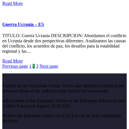
Read More
Guerra Ucrania – ES
TITULO: Guerra Ucrania DESCRIPCION: Abordamos el conflicto
en Ucrania desde dos perspectivas diferentes. Analizamos las causas
del conflicto, los acuerdos de paz, los desafíos para la estabilidad
regional y las…
Read More
Posts
Previous page
1
2
3
Next page
pagination
Funded by the European Union. Views and opinions expressed are
however those of the author(s) only and do not necessarily
reflect those of the European Union or the European Education and
Culture Executive Agency (EACEA).
Neither the European Union nor EACEA can be held responsible
for them.