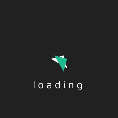
discriminación racial en Europa mediante la protección de los
derechos humanos. A pesar de los esfuerzos de
organizaciones como la Comisión, el problema del racismo
persiste en la Unión Europea. Esta situación pone de
manifiesto la necesidad de adoptar medidas urgentes para
hacer frente al racismo en la Unión Europea.
loading
Tags:-
DISCRIMINACIÓN
,
OPINIÓN
,
POLÍTICA
,
RACISMO