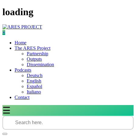
Skip
loading
to
content
×
Home
The ARES Project
Partnership
Outputs
Dissemination
Podcasts
Deutsch
English
Español
Italiano
Contact
☰