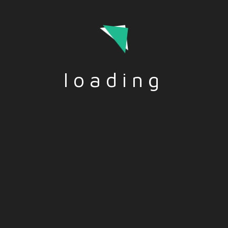
Censura, ¿progreso o retroceso? – ES
TITULO: Erasmus, Censura, ¿progreso o retroceso?
DESCRIPCION: En la sociedad actual existe una
preocupante tendencia a censurar todo lo que pueda
ofender a alguien. Aunque es importante proteger a
loading
los…
Read More
Funded by the European Union. Views and opinions
expressed are however those of the author(s) only and do