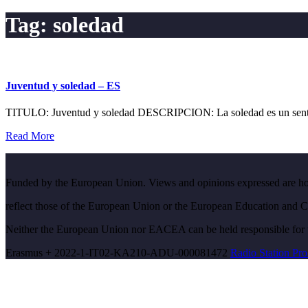
Tag:
soledad
Juventud y soledad – ES
TITULO: Juventud y soledad DESCRIPCION: La soledad es un sentimie
Read More
Funded by the European Union. Views and opinions expressed are howe
reflect those of the European Union or the European Education and
Neither the European Union nor EACEA can be held responsible for
Erasmus + 2022-1-IT02-KA210-ADU-000081472
Radio Station Pro
Scroll
Up