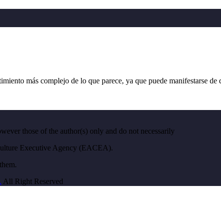
nto más complejo de lo que parece, ya que puede manifestarse de dis
ver those of the author(s) only and do not necessarily
 Culture Executive Agency (EACEA).
 them.
.
All Right Reserved