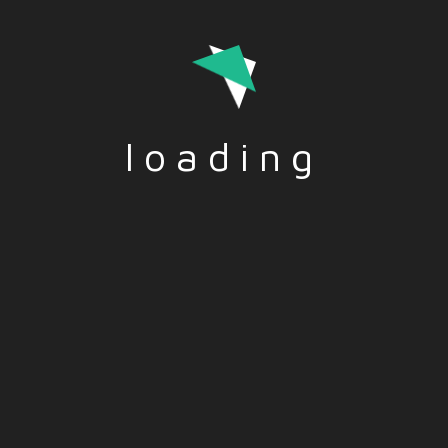
Cómo hacer tus contraseñas seguras – ES
TITULO: Cómo hacer tus contraseñas seguras
DESCRIPCION: Te explicamos en este podcast cómo
puedes crear tus contraseñas de forma segura,
porqué debes tener más de 8 caracteres
loading
alfanuméricos y también…
Read More
Funded by the European Union. Views and opinions
expressed are however those of the author(s) only and do