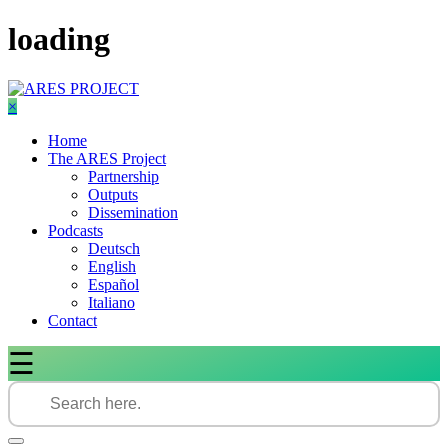
Skip
loading
to
content
×
Home
The ARES Project
Partnership
Outputs
Dissemination
Podcasts
Deutsch
English
Español
Italiano
Contact
☰