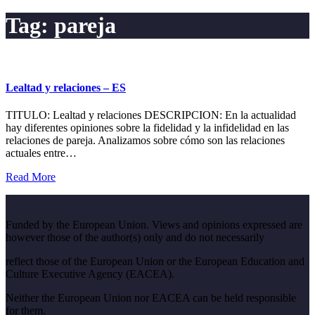
Tag:
pareja
Lealtad y relaciones – ES
TITULO: Lealtad y relaciones DESCRIPCION: En la actualidad
hay diferentes opiniones sobre la fidelidad y la infidelidad en las
relaciones de pareja. Analizamos sobre cómo son las relaciones
actuales entre…
Read More
Funded by the European Union. Views and opinions expressed are
however those of the author(s) only and do not necessarily
reflect those of the European Union or the European Education and
Culture Executive Agency (EACEA).
Neither the European Union nor EACEA can be held responsible
for them.