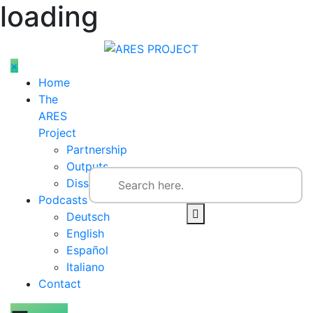
loading
Skip
to
content
×
Home
The
ARES
Project
Partnership
Outputs
Dissemination
Podcasts
Deutsch
English
Español
Italiano
Contact