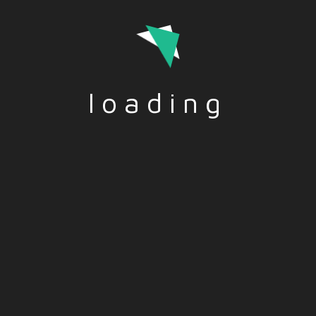
Combattere la fame nel mondo – IT
TITOLO: Combattere la fame nel mondo
DESCRIZIONE: E’ il problema dei problemi nel mondo,
e l’Onu ha posto questo tema in cima alla sua agenda
politica. Anche se equilibrio tra…
loading
Read More
Funded by the European Union. Views and opinions
expressed are however those of the author(s) only and do
not necessarily