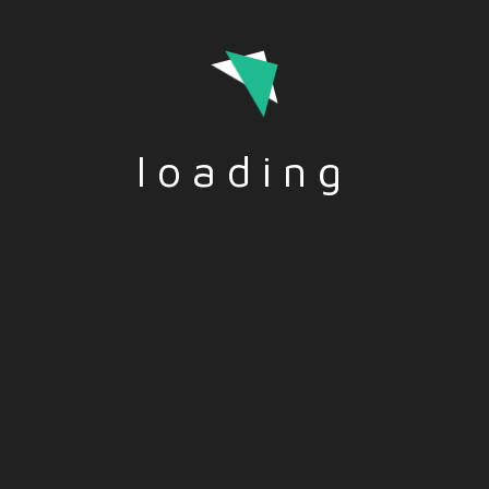
Preservare mari e oceani – IT
TITOLO: Preservare mari e oceani DESCRIZIONE:
L’ecosistema marino è costantemente minacciato
dall’inquinamento sempre più vasto. E il pericolo si
estende dall’acqua alla Terra, mettendo in pericolo
loading
tutta la specie umana
Read More
Funded by the European Union. Views and opinions
expressed are however those of the author(s) only and do