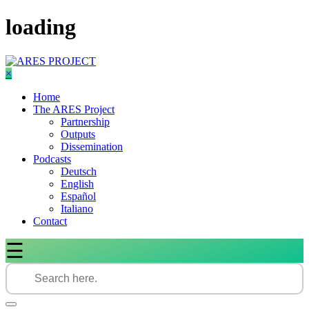
Skip
loading
to
content
×
Home
The ARES Project
Partnership
Outputs
Dissemination
Podcasts
Deutsch
English
Español
Italiano
Contact
☰