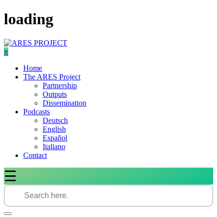
Skip
loading
to
content
×
Home
The ARES Project
Partnership
Outputs
Dissemination
Podcasts
Deutsch
English
Español
Italiano
Contact
☰