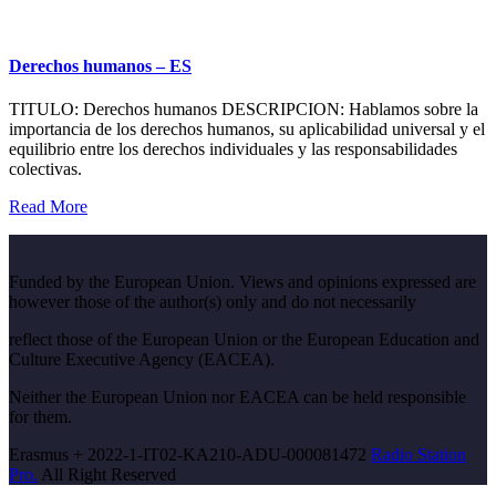
Derechos humanos – ES
TITULO: Derechos humanos DESCRIPCION: Hablamos sobre la
importancia de los derechos humanos, su aplicabilidad universal y el
equilibrio entre los derechos individuales y las responsabilidades
colectivas.
Read More
Funded by the European Union. Views and opinions expressed are
however those of the author(s) only and do not necessarily
reflect those of the European Union or the European Education and
Culture Executive Agency (EACEA).
Neither the European Union nor EACEA can be held responsible
for them.
Erasmus + 2022-1-IT02-KA210-ADU-000081472
Radio Station
Pro.
All Right Reserved