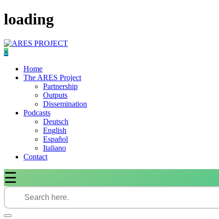
Skip
loading
to
content
×
Home
The ARES Project
Partnership
Outputs
Dissemination
Podcasts
Deutsch
English
Español
Italiano
Contact
☰