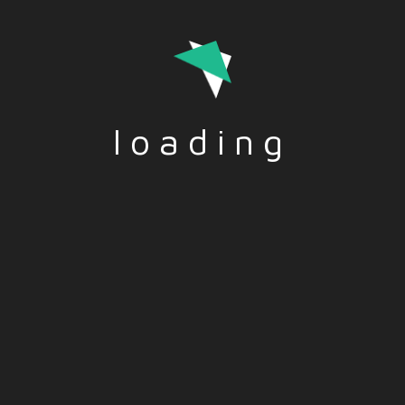
Colloquio di gruppo e quello tecnico – IT
TITOLO: Colloquio di gruppo e quello tecnico
DESCRIZIONE: Ecco alcuni consigli per affrontare al
loading
meglio un colloquio di gruppo
Read More
Funded by the European Union. Views and opinions
expressed are however those of the author(s) only and do