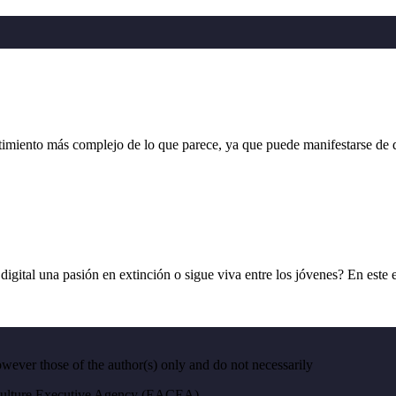
nto más complejo de lo que parece, ya que puede manifestarse de dis
gital una pasión en extinción o sigue viva entre los jóvenes? En este
ver those of the author(s) only and do not necessarily
 Culture Executive Agency (EACEA).