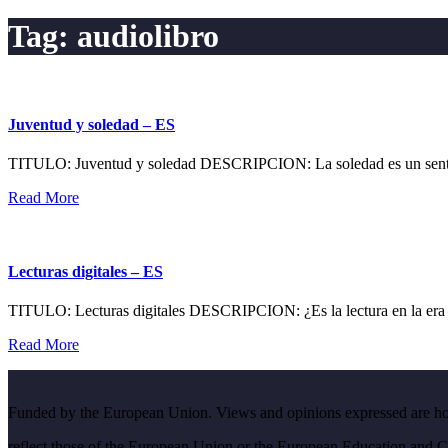
Tag:
audiolibro
Juventud y soledad – ES
TITULO: Juventud y soledad DESCRIPCION: La soledad es un sentimie
Read More
Lecturas digitales – ES
TITULO: Lecturas digitales DESCRIPCION: ¿Es la lectura en la era di
Read More
Funded by the European Union. Views and opinions expressed are howe
reflect those of the European Union or the European Education and