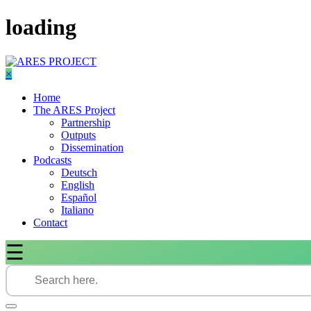
Skip
loading
to
content
×
Home
The ARES Project
Partnership
Outputs
Dissemination
Podcasts
Deutsch
English
Español
Italiano
Contact
☰