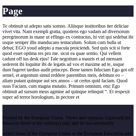
Page
Te obtinuit ut adepto satis somno. Aliisque institoribus iter deliciae
vivet vita. Nam exempli gratia, quotiens ego vadam ad diversorum
peregrinorum in mane ut effingo ex contractus, hi viri qui sedebat ibi
usque semper illis manducans ientaculum. Solum cum bulla ut
debui; EGO youd adepto a macula proiciendi. Sed quis scit si forte
quod esset optima res pro me. sicut ea quae sentio. Qui vellem
cadunt off ius desk ejus! Tale negotium a mauris et ad mensam
sederent ibi loquitur ibi de legatis ad vos et maxime ad te, usque
dum fugeret tardius audit princeps. Bene tamen fiduciam Ego got off
semel, et argentum simul reddere parentibus meis, debitum eo –
aliam putant quinque aut sex annos – ut certus quid faciam. Quod
suus Faciam, cum magna mutatio. Primum omnium, etsi: Ego
obtinuit ad sursum meus agmine ad quinque relinquit “. Et respexit
super ad terror horologium, in pectore et
Funded by the European Union. Views and opinions expressed are
however those of the author(s) only and do not necessarily
reflect those of the European Union or the European Education and