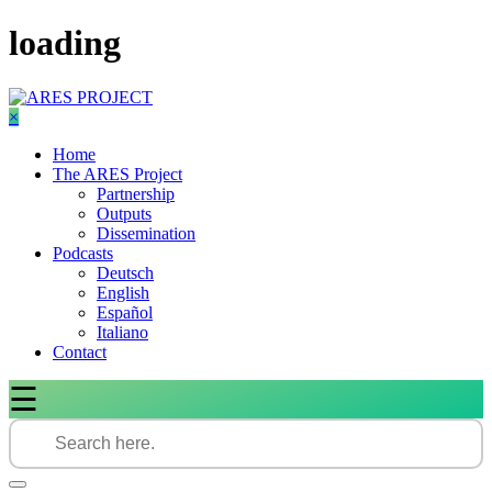
Skip
loading
to
content
×
Home
The ARES Project
Partnership
Outputs
Dissemination
Podcasts
Deutsch
English
Español
Italiano
Contact
☰