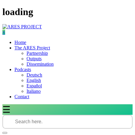
Skip
loading
to
content
×
Home
The ARES Project
Partnership
Outputs
Dissemination
Podcasts
Deutsch
English
Español
Italiano
Contact
☰