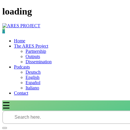
Skip
loading
to
content
×
Home
The ARES Project
Partnership
Outputs
Dissemination
Podcasts
Deutsch
English
Español
Italiano
Contact
☰