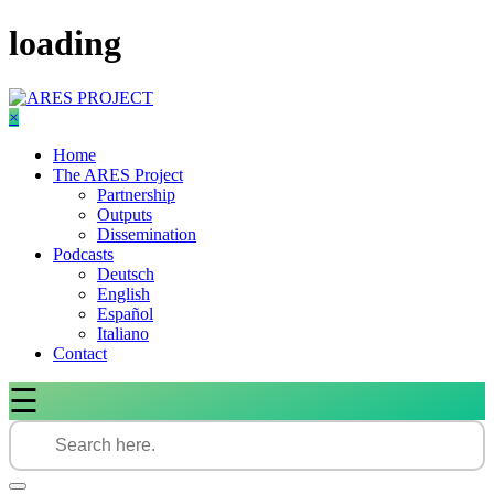
Skip
loading
to
content
×
Home
The ARES Project
Partnership
Outputs
Dissemination
Podcasts
Deutsch
English
Español
Italiano
Contact
☰