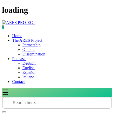
Skip
loading
to
content
×
Home
The ARES Project
Partnership
Outputs
Dissemination
Podcasts
Deutsch
English
Español
Italiano
Contact
☰