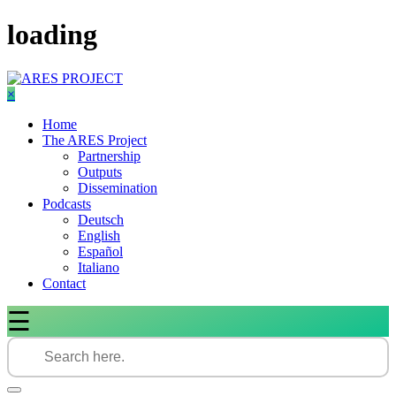
Skip
loading
to
content
×
Home
The ARES Project
Partnership
Outputs
Dissemination
Podcasts
Deutsch
English
Español
Italiano
Contact
☰