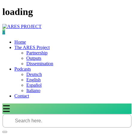
Skip
loading
to
content
×
Home
The ARES Project
Partnership
Outputs
Dissemination
Podcasts
Deutsch
English
Español
Italiano
Contact
☰