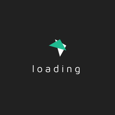
vorhersehen?.
loading
Tags:-
EUROPA
,
GESELLSCHAFT
,
MIGRATION
Social Share:-