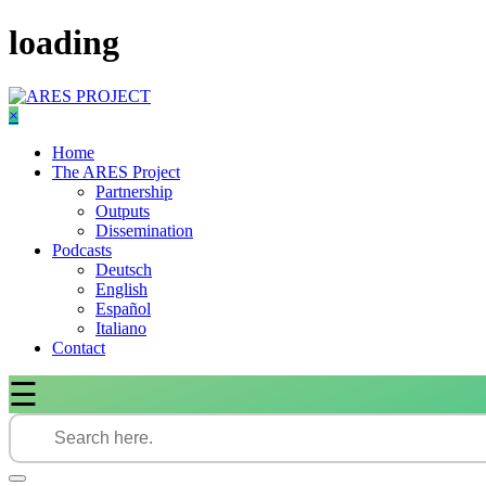
Skip
loading
to
content
×
Home
The ARES Project
Partnership
Outputs
Dissemination
Podcasts
Deutsch
English
Español
Italiano
Contact
☰