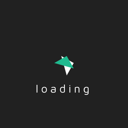
Von den frühen Nomaden, die weite Gebiete auf der Suche
nach Nahrung durchquerten, bis hin zu modernen Familien, die
auf der Suche nach besseren Chancen umzogen, ist Migration
in unserer DNA verankert. Es ist eine Geschichte von
Abenteuer, Hoffnung und manchmal auch Verzweiflung.
loading
Tags:-
EUROPA
,
GESELLSCHAFT
,
MIGRATION