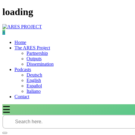
Skip
loading
to
content
×
Home
The ARES Project
Partnership
Outputs
Dissemination
Podcasts
Deutsch
English
Español
Italiano
Contact
☰