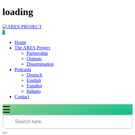
Skip
loading
to
content
×
Home
The ARES Project
Partnership
Outputs
Dissemination
Podcasts
Deutsch
English
Español
Italiano
Contact
☰