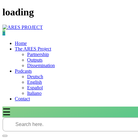
Skip
loading
to
content
×
Home
The ARES Project
Partnership
Outputs
Dissemination
Podcasts
Deutsch
English
Español
Italiano
Contact
☰