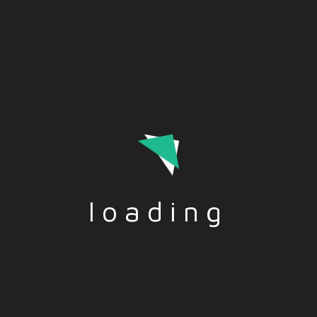
de desarrollar diversas enfermedades. Incorporar el ejercicio
regular a la rutina puede mejorar la salud mental y el bienestar
emocional. Estar conectados a la tecnología nos ha hecho
perder el hábito de hacer más ejercicio físico. ¿Te apuntas?
loading
Tags:-
CALIDAD DE VIDA
,
DEPORTE
,
PREVENCIÓN
,
SALUD